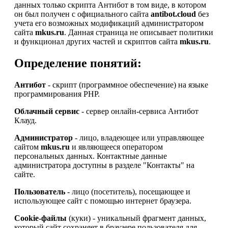
данных только скрипта Антибот в том виде, в котором
он был получен с официального сайта
antibot.cloud
без
учета его возможных модификаций администратором
сайта
mkus.ru
. Данная страница не описывает политики
и функционал других частей и скриптов сайта
mkus.ru
.
Определение понятий:
Антибот
- скрипт (программное обеспечение) на языке
программирования PHP.
Облачный сервис
- сервер онлайн-сервиса Антибот
Клауд.
Администратор
- лицо, владеющее или управляющее
сайтом
mkus.ru
и являющееся оператором
персональных данных. Контактные данные
администратора доступны в разделе "Контакты" на
сайте.
Пользователь
- лицо (посетитель), посещающее и
использующее сайт с помощью интернет браузера.
Cookie-файлы
(куки) - уникальный фрагмент данных,
который сайт сохраняет в браузере пользователя для