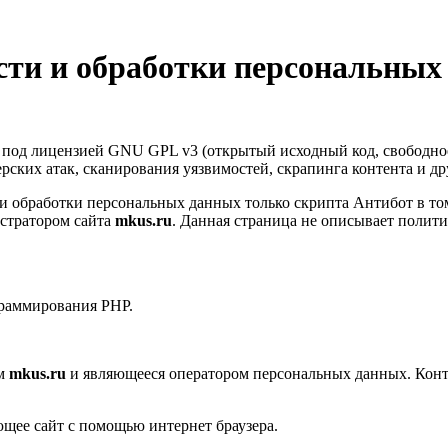
ти и обработки персональных
т под лицензией GNU GPL v3 (открытый исходный код, свободно
керских атак, сканирования уязвимостей, скрапинга контента и д
 обработки персональных данных только скрипта Антибот в том
стратором сайта
mkus.ru
. Данная страница не описывает полит
граммирования PHP.
ом
mkus.ru
и являющееся оператором персональных данных. Конт
ющее сайт с помощью интернет браузера.