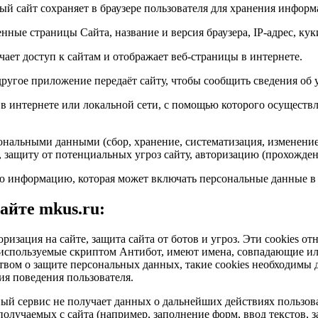
ый сайт сохраняет в браузере пользователя для хранения информ
нные страницы Сайта, название и версия браузера, IP-адрес, кук
ает доступ к сайтам и отображает веб-страницы в интернете.
 другое приложение передаёт сайту, чтобы сообщить сведения об 
в интернете или локальной сети, с помощью которого осуществ
ональными данными (сбор, хранение, систематизация, изменение,
, защиту от потенциальных угроз сайту, авторизацию (прохожде
 информацию, которая может включать персональные данные в ц
айте mkus.ru:
оризация на сайте, защита сайта от ботов и угроз. Эти cookies 
e, используемые скриптом Антибот, имеют имена, совпадающие 
твом о защите персональных данных, такие cookies необходимы д
я поведения пользователя.
й сервис не получает данных о дальнейших действиях пользоват
олучаемых с сайта (например, заполнение форм, ввод текстов, з