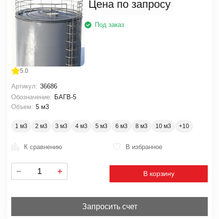
Цена по запросу
Под заказ
5.0
Артикул:
36686
Обозначение:
БАГВ-5
Объем:
5 м3
1 м3
2 м3
3 м3
4 м3
5 м3
6 м3
8 м3
10 м3
К сравнению
В избранное
В корзину
Запросить счет