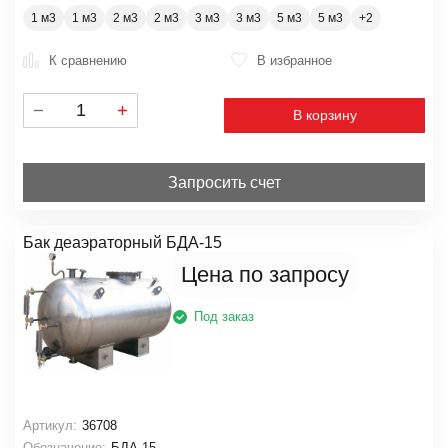
1 м3
1 м3
2 м3
2 м3
3 м3
3 м3
5 м3
5 м3
К сравнению
В избранное
В корзину
Запросить счет
Бак деаэраторный БДА-15
Цена по запросу
Под заказ
Артикул:
36708
Обозначение:
БДА-15