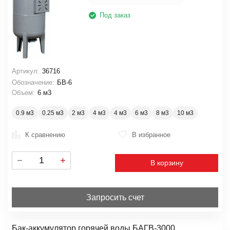
Под заказ
Артикул:
36716
Обозначение:
БВ-6
Объем:
6 м3
0.9 м3
0.25 м3
2 м3
4 м3
4 м3
6 м3
8 м3
10 м3
К сравнению
В избранное
В корзину
Запросить счет
Бак-аккумулятор горячей воды БАГВ-3000