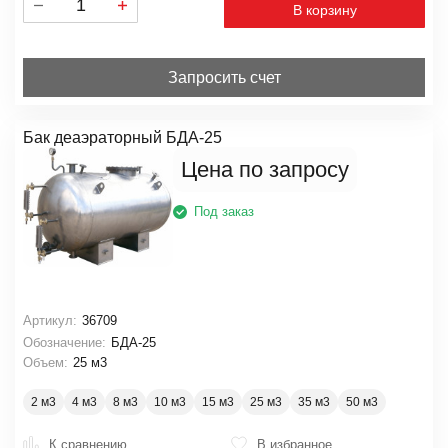
В корзину
Запросить счет
Бак деаэраторный БДА-25
Цена по запросу
Под заказ
Артикул:
36709
Обозначение:
БДА-25
Объем:
25 м3
2 м3
4 м3
8 м3
10 м3
15 м3
25 м3
35 м3
50 м3
К сравнению
В избранное