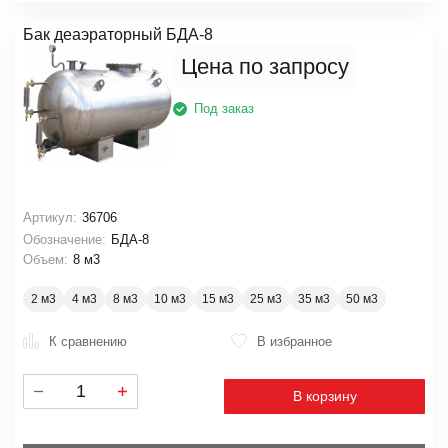
Бак деаэраторный БДА-8
Цена по запросу
Под заказ
Артикул:
36706
Обозначение:
БДА-8
Объем:
8 м3
2 м3
4 м3
8 м3
10 м3
15 м3
25 м3
35 м3
50 м3
К сравнению
В избранное
В корзину