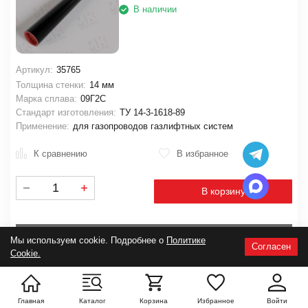
В наличии
Артикул:
35765
Толщина стенки:
14 мм
Марка сплава:
09Г2С
Стандарт изготовления:
ТУ 14-3-1618-89
Применение:
для газопроводов газлифтных систем
К сравнению
В избранное
В корзину
Запросить счет
Мы используем cookie. Подробнее о
Политике
Согласен
Cookie.
Труба колонковая 146х5х4000 мм ГОСТ 6238-77
Цена за
тонну:
Главная
Каталог
Корзина
Избранное
Войти