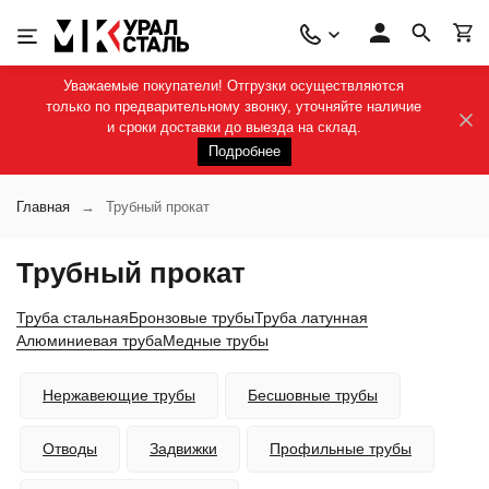
Уважаемые покупатели! Отгрузки осуществляются
только по предварительному звонку, уточняйте наличие
и сроки доставки до выезда на склад.
Подробнее
Главная
Трубный прокат
Трубный прокат
Труба стальная
Бронзовые трубы
Труба латунная
Алюминиевая труба
Медные трубы
Нержавеющие трубы
Бесшовные трубы
Отводы
Задвижки
Профильные трубы