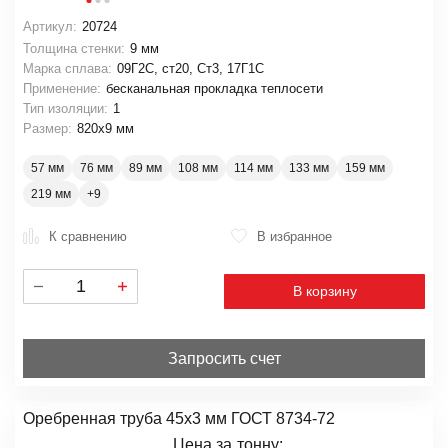
Артикул:
20724
Толщина стенки:
9 мм
Марка сплава:
09Г2С, ст20, Ст3, 17Г1С
Применение:
бесканальная прокладка теплосети
Тип изоляции:
1
Размер:
820х9 мм
57 мм
76 мм
89 мм
108 мм
114 мм
133 мм
159 мм
219 мм
К сравнению
В избранное
В корзину
Запросить счет
Оребренная труба 45х3 мм ГОСТ 8734-72
Цена за
тонну: