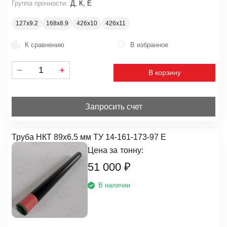
Группа прочности:
Д, К, Е
127х9.2
168х8.9
426х10
426х11
К сравнению
В избранное
В корзину
Запросить счет
Труба НКТ 89х6.5 мм ТУ 14-161-173-97 Е
Цена за
тонну:
51 000
₽
В наличии