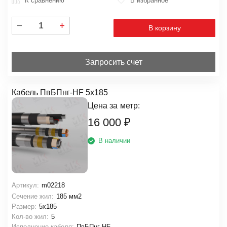
К сравнению
В избранное
В корзину
Запросить счет
Кабель ПвБПнг-HF 5х185
Цена за
метр:
16 000
₽
В наличии
Артикул:
m02218
Сечение жил:
185 мм2
Размер:
5х185
Кол-во жил:
5
Исполнение кабеля:
ПвБПнг-HF