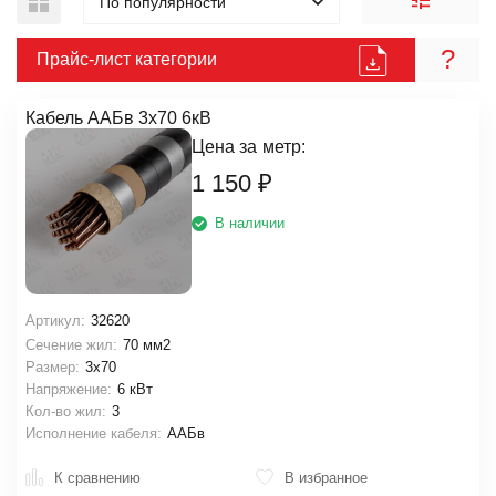
По популярности
?
Прайс-лист категории
Кабель ААБв 3х70 6кВ
Цена за
метр:
1 150
₽
В наличии
Артикул:
32620
Сечение жил:
70 мм2
Размер:
3х70
Напряжение:
6 кВт
Кол-во жил:
3
Исполнение кабеля:
ААБв
К сравнению
В избранное