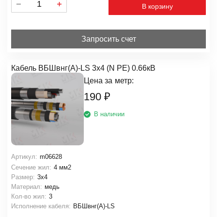
В корзину
Запросить счет
Кабель ВБШвнг(А)-LS 3х4 (N PE) 0.66кВ
Цена за
метр:
190
₽
В наличии
Артикул:
m06628
Сечение жил:
4 мм2
Размер:
3х4
Материал:
медь
Кол-во жил:
3
Исполнение кабеля:
ВБШвнг(А)-LS