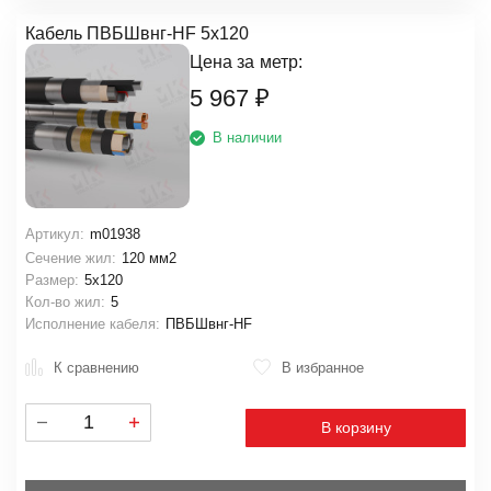
Кабель ПВБШвнг-HF 5х120
Цена за
метр:
5 967
₽
В наличии
Артикул:
m01938
Сечение жил:
120 мм2
Размер:
5х120
Кол-во жил:
5
Исполнение кабеля:
ПВБШвнг-HF
К сравнению
В избранное
В корзину