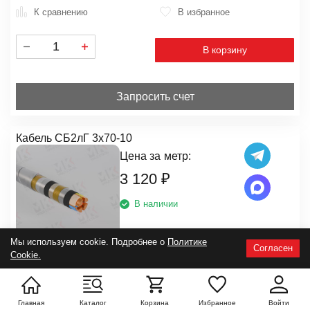
К сравнению
В избранное
В корзину
Запросить счет
Кабель СБ2лГ 3х70-10
Цена за
метр:
3 120
₽
В наличии
Мы используем cookie. Подробнее о
Политике
Согласен
Cookie.
Артикул:
m06804
Сечение жил:
70 мм2
Размер:
3х70
Главная
Каталог
Корзина
Избранное
Войти
Кол-во жил:
3