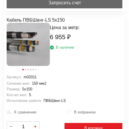
Запросить счет
Кабель ПВБШвнг-LS 5х150
Цена за
метр:
6 955
₽
В наличии
Артикул:
m02011
Сечение жил:
150 мм2
Размер:
5х150
Кол-во жил:
5
Исполнение кабеля:
ПВБШвнг-LS
К сравнению
В избранное
В корзину