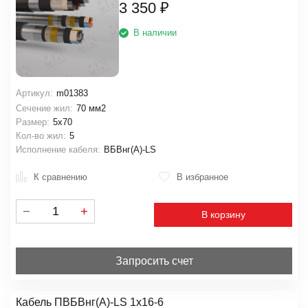
3 350
₽
В наличии
Артикул:
m01383
Сечение жил:
70 мм2
Размер:
5х70
Кол-во жил:
5
Исполнение кабеля:
ВБВнг(A)-LS
К сравнению
В избранное
В корзину
Запросить счет
Кабель ПВБВнг(А)-LS 1х16-6