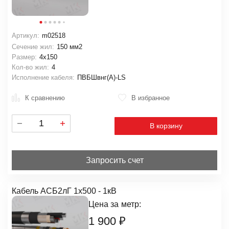
Артикул:
m02518
Сечение жил:
150 мм2
Размер:
4х150
Кол-во жил:
4
Исполнение кабеля:
ПВБШвнг(А)-LS
К сравнению
В избранное
В корзину
Запросить счет
Кабель АСБ2лГ 1х500 - 1кВ
Цена за
метр:
1 900
₽