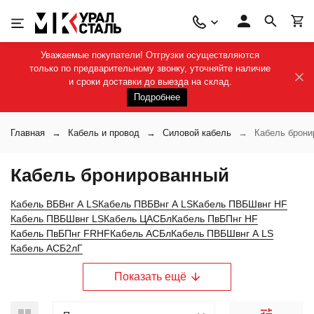
Уважаемые покупатели! Отгрузки осуществляются
только по предварительному звонку, уточняйте наличие
и сроки доставки до выезда на склад.
Подробнее
Главная
Кабель и провод
Силовой кабель
Кабель брони
Кабель бронированный
Кабель ВБВнг А LS
Кабель ПВБВнг А LS
Кабель ПВБШвнг HF
Кабель ПВБШвнг LS
Кабель ЦАСБл
Кабель ПвБПнг HF
Кабель ПвБПнг FRHF
Кабель АСБл
Кабель ПВБШвнг А LS
Кабель АСБ2лГ
Показать ещё