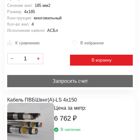
Сечение жил:
185 мм2
Размер:
4х185
Конструкция:
многожильный
Кол-во жил:
4
Исполнение кабеля:
АСБл
К сравнению
В избранное
В корзину
Запросить счет
Кабель ПВБШвнг(А)-LS 4х150
Цена за
метр:
6 762
₽
В наличии