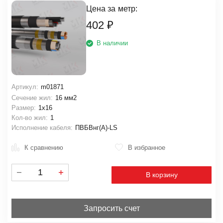
Цена за
метр:
402
₽
В наличии
Артикул:
m01871
Сечение жил:
16 мм2
Размер:
1х16
Кол-во жил:
1
Исполнение кабеля:
ПВБВнг(А)-LS
К сравнению
В избранное
В корзину
Запросить счет